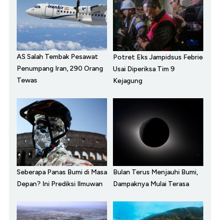
AS Salah Tembak Pesawat
Potret Eks Jampidsus Febrie
Penumpang Iran, 290 Orang
Usai Diperiksa Tim 9
Tewas
Kejagung
Seberapa Panas Bumi di Masa
Bulan Terus Menjauhi Bumi,
Depan? Ini Prediksi Ilmuwan
Dampaknya Mulai Terasa