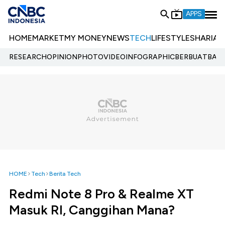
APPS
HOME
MARKET
MY MONEY
NEWS
TECH
LIFESTYLE
SHARIA
E
RESEARCH
OPINION
PHOTO
VIDEO
INFOGRAPHIC
BERBUATBAIK.
HOME
Tech
Berita Tech
Redmi Note 8 Pro & Realme XT
Masuk RI, Canggihan Mana?