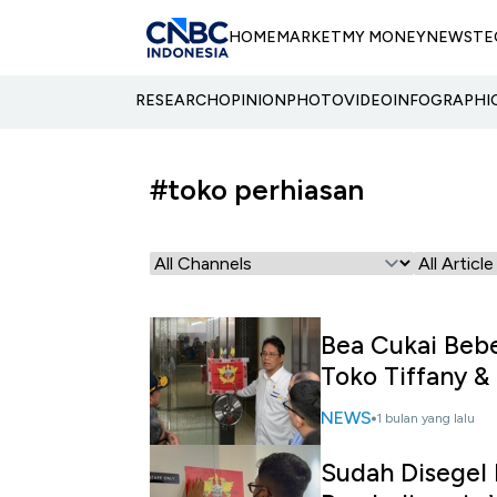
HOME
MARKET
MY MONEY
NEWS
TE
RESEARCH
OPINION
PHOTO
VIDEO
INFOGRAPHI
#toko perhiasan
Bea Cukai Beb
Toko Tiffany &
NEWS
1 bulan yang lalu
Sudah Disegel 