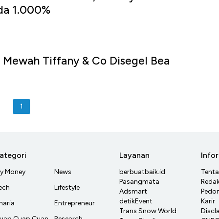
da 1.000%
 Mewah Tiffany & Co Disegel Bea
1
ategori
Layanan
Info
y Money
News
berbuatbaik.id
Tent
Pasangmata
Redak
ech
Lifestyle
Adsmart
Pedom
detikEvent
Karir
haria
Entrepreneur
Trans Snow World
Discl
uap Cuap Cuan
Research