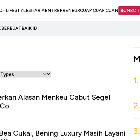
CH
LIFESTYLE
SHARIA
ENTREPRENEUR
CUAP CUAP CUAN
CNBC 
C
BERBUATBAIK.ID
M
1.
erkan Alasan Menkeu Cabut Segel
2.
 Co
3.
Bea Cukai, Bening Luxury Masih Layani