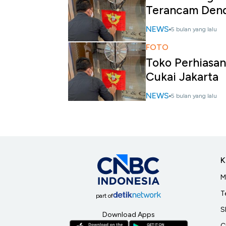
Terancam Den
NEWS
5 bulan yang lalu
FOTO
Toko Perhiasan
Cukai Jakarta
NEWS
5 bulan yang lalu
K
M
T
part of
S
Download Apps
C