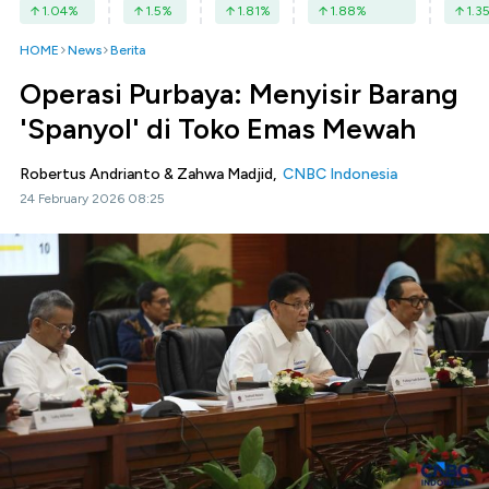
1.04
%
1.5
%
1.81
%
1.88
%
1.3
HOME
News
Berita
Operasi Purbaya: Menyisir Barang
'Spanyol' di Toko Emas Mewah
Robertus Andrianto & Zahwa Madjid,
CNBC Indonesia
24 February 2026 08:25