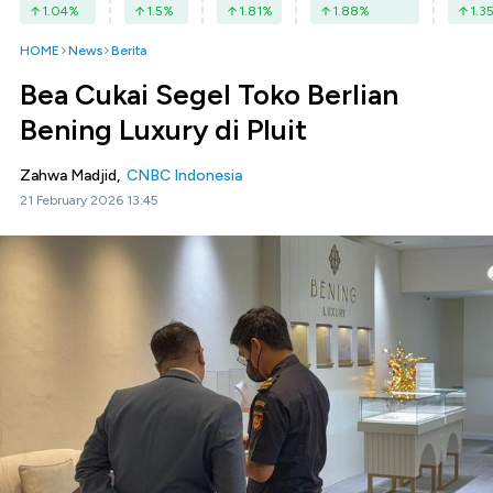
1.04
%
1.5
%
1.81
%
1.88
%
1.3
HOME
News
Berita
Bea Cukai Segel Toko Berlian
Bening Luxury di Pluit
Zahwa Madjid,
CNBC Indonesia
21 February 2026 13:45