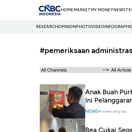
HOME
MARKET
MY MONEY
NEWS
TE
RESEARCH
OPINION
PHOTO
VIDEO
INFOGRAPHI
#pemeriksaan administras
Anak Buah Purb
Ini Pelanggara
NEWS
5 bulan yang lalu
Bea Cukai Sege