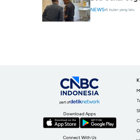
NEWS
5 bulan yang lalu
K
M
T
part of
S
Download Apps
C
O
Connect With Us