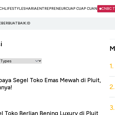
CH
LIFESTYLE
SHARIA
ENTREPRENEUR
CUAP CUAP CUAN
CNBC 
C
BERBUATBAIK.ID
i
M
1.
aya Segel Toko Emas Mewah di Pluit,
2.
nnya!
3.
l Toko Berlian Bening Luxury di Pluit