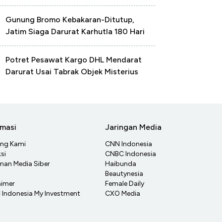
Gunung Bromo Kebakaran-Ditutup,
Jatim Siaga Darurat Karhutla 180 Hari
Potret Pesawat Kargo DHL Mendarat
Darurat Usai Tabrak Objek Misterius
rmasi
Jaringan Media
ang Kami
CNN Indonesia
si
CNBC Indonesia
an Media Siber
Haibunda
Beautynesia
aimer
Female Daily
Indonesia My Investment
CXO Media