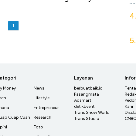
4.
1
5.
ategori
Layanan
Info
y Money
News
berbuatbaik.id
Tent
Pasangmata
Redak
ech
Lifestyle
Adsmart
Pedom
detikEvent
Karir
haria
Entrepreneur
Trans Snow World
Discl
uap Cuap Cuan
Research
Trans Studio
CNBC 
pini
Foto