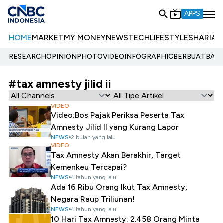
APPS
HOME
MARKET
MY MONEY
NEWS
TECH
LIFESTYLE
SHARIA
E
RESEARCH
OPINION
PHOTO
VIDEO
INFOGRAPHIC
BERBUATBAIK.
#tax amnesty jilid ii
VIDEO
Video:Bos Pajak Periksa Peserta Tax
Amnesty Jilid II yang Kurang Lapor
NEWS
2 bulan yang lalu
VIDEO
Tax Amnesty Akan Berakhir, Target
Kemenkeu Tercapai?
NEWS
4 tahun yang lalu
Ada 16 Ribu Orang Ikut Tax Amnesty,
Negara Raup Triliunan!
NEWS
4 tahun yang lalu
10 Hari Tax Amnesty: 2.458 Orang Minta