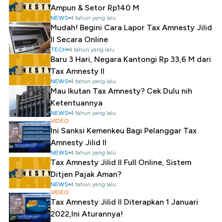
Ampun & Setor Rp140 M
NEWS
4 tahun yang lalu
Mudah! Begini Cara Lapor Tax Amnesty Jilid
II Secara Online
TECH
4 tahun yang lalu
Baru 3 Hari, Negara Kantongi Rp 33,6 M dari
Tax Amnesty II
NEWS
4 tahun yang lalu
Mau Ikutan Tax Amnesty? Cek Dulu nih
Ketentuannya
NEWS
4 tahun yang lalu
VIDEO
Ini Sanksi Kemenkeu Bagi Pelanggar Tax
Amnesty Jilid II
NEWS
4 tahun yang lalu
Tax Amnesty Jilid II Full Online, Sistem
Ditjen Pajak Aman?
NEWS
4 tahun yang lalu
VIDEO
Tax Amnesty Jilid II Diterapkan 1 Januari
2022,Ini Aturannya!