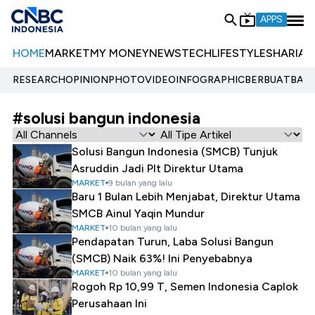
APPS
HOME
MARKET
MY MONEY
NEWS
TECH
LIFESTYLE
SHARIA
E
RESEARCH
OPINION
PHOTO
VIDEO
INFOGRAPHIC
BERBUATBAIK.
#solusi bangun indonesia
Solusi Bangun Indonesia (SMCB) Tunjuk
Asruddin Jadi Plt Direktur Utama
MARKET
9 bulan yang lalu
Baru 1 Bulan Lebih Menjabat, Direktur Utama
SMCB Ainul Yaqin Mundur
MARKET
10 bulan yang lalu
Pendapatan Turun, Laba Solusi Bangun
(SMCB) Naik 63%! Ini Penyebabnya
MARKET
10 bulan yang lalu
Rogoh Rp 10,99 T, Semen Indonesia Caplok
Perusahaan Ini