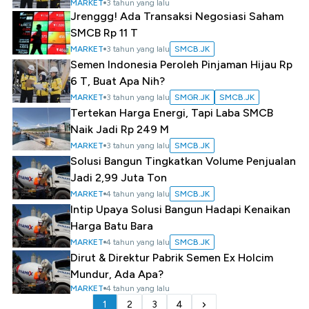
MARKET
3 tahun yang lalu
Jrenggg! Ada Transaksi Negosiasi Saham
SMCB Rp 11 T
MARKET
3 tahun yang lalu
SMCB.JK
Semen Indonesia Peroleh Pinjaman Hijau Rp
6 T, Buat Apa Nih?
MARKET
3 tahun yang lalu
SMGR.JK
SMCB.JK
Tertekan Harga Energi, Tapi Laba SMCB
Naik Jadi Rp 249 M
MARKET
3 tahun yang lalu
SMCB.JK
Solusi Bangun Tingkatkan Volume Penjualan
Jadi 2,99 Juta Ton
MARKET
4 tahun yang lalu
SMCB.JK
Intip Upaya Solusi Bangun Hadapi Kenaikan
Harga Batu Bara
MARKET
4 tahun yang lalu
SMCB.JK
Dirut & Direktur Pabrik Semen Ex Holcim
Mundur, Ada Apa?
MARKET
4 tahun yang lalu
1
2
3
4