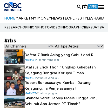
APPS
HOME
MARKET
MY MONEY
NEWS
TECH
LIFESTYLE
SHARIA
E
RESEARCH
OPINION
PHOTO
VIDEO
INFOGRAPHIC
BERBUATBAIK.
#rbs
Daftar 7 Bank Asing yang Cabut dari RI
MARKET
1 tahun yang lalu
Stafsus Erick Thohir Ungkap Kehebatan
Kejagung Bongkar Korupsi Timah
MARKET
2 tahun yang lalu
Robert Bonosusatyo Kembali Datangi
Kejagung, Ini Penjelasannya!
MARKET
2 tahun yang lalu
Skandal Seret Harvey Moeis Hingga RBS,
Seburuk Apa Jeroan PT Timah?