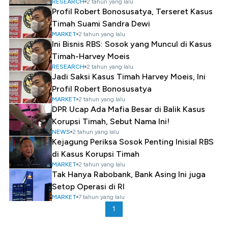
RESEARCH
2 tahun yang lalu
Profil Robert Bonosusatya, Terseret Kasus
Timah Suami Sandra Dewi
MARKET
2 tahun yang lalu
Ini Bisnis RBS: Sosok yang Muncul di Kasus
Timah-Harvey Moeis
RESEARCH
2 tahun yang lalu
Jadi Saksi Kasus Timah Harvey Moeis, Ini
Profil Robert Bonosusatya
MARKET
2 tahun yang lalu
DPR Ucap Ada Mafia Besar di Balik Kasus
Korupsi Timah, Sebut Nama Ini!
NEWS
2 tahun yang lalu
Kejagung Periksa Sosok Penting Inisial RBS
di Kasus Korupsi Timah
MARKET
2 tahun yang lalu
Tak Hanya Rabobank, Bank Asing Ini juga
Setop Operasi di RI
MARKET
7 tahun yang lalu
1