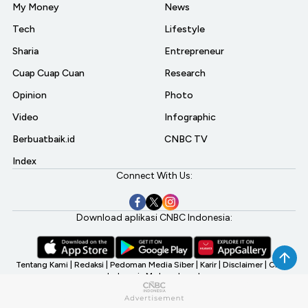
My Money
News
Tech
Lifestyle
Sharia
Entrepreneur
Cuap Cuap Cuan
Research
Opinion
Photo
Video
Infographic
Berbuatbaik.id
CNBC TV
Index
Connect With Us:
Download aplikasi CNBC Indonesia:
Tentang Kami
|
Redaksi
|
Pedoman Media Siber
|
Karir
|
Disclaimer
|
CNBC
Indonesia My Investment
©2026 CNBC Indonesia, A Transmedia Company