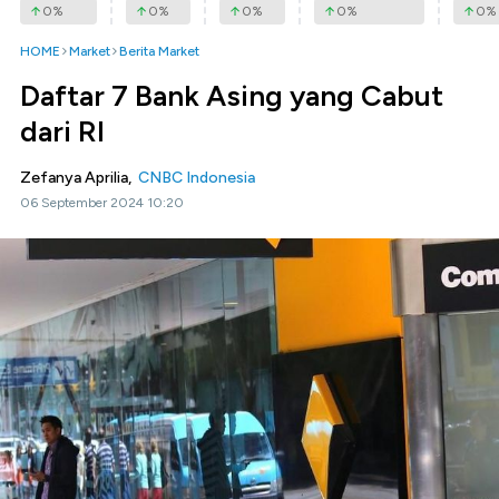
0
%
0
%
0
%
0
%
0
%
HOME
Market
Berita Market
Daftar 7 Bank Asing yang Cabut
dari RI
Zefanya Aprilia,
CNBC Indonesia
06 September 2024 10:20