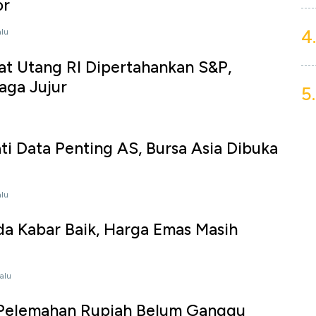
or
4.
alu
t Utang RI Dipertahankan S&P,
aga Jujur
5.
ti Data Penting AS, Bursa Asia Dibuka
alu
a Kabar Baik, Harga Emas Masih
lalu
Pelemahan Rupiah Belum Ganggu