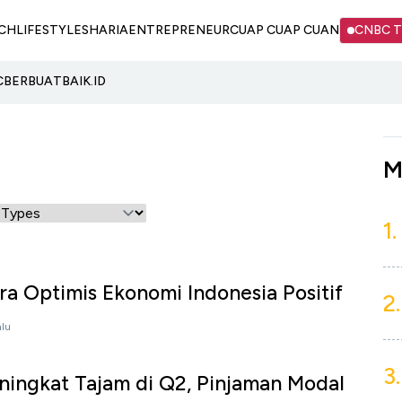
CH
LIFESTYLE
SHARIA
ENTREPRENEUR
CUAP CUAP CUAN
CNBC 
C
BERBUATBAIK.ID
M
1.
ra Optimis Ekonomi Indonesia Positif
2.
alu
3.
ningkat Tajam di Q2, Pinjaman Modal