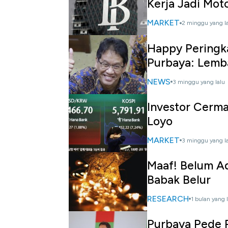
Kerja Jadi Mot
MARKET
2 minggu yang l
Happy Peringka
Purbaya: Lemb
NEWS
3 minggu yang lalu
Investor Cerma
Loyo
MARKET
3 minggu yang l
Maaf! Belum Ad
Babak Belur
RESEARCH
1 bulan yang 
Purbaya Pede 