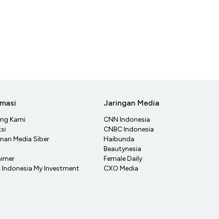
rmasi
Jaringan Media
ang Kami
CNN Indonesia
si
CNBC Indonesia
an Media Siber
Haibunda
Beautynesia
aimer
Female Daily
Indonesia My Investment
CXO Media