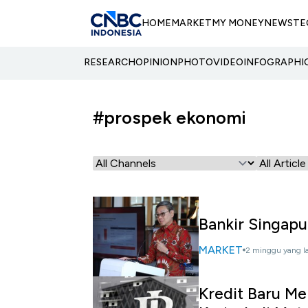
HOME
MARKET
MY MONEY
NEWS
TE
RESEARCH
OPINION
PHOTO
VIDEO
INFOGRAPHI
#prospek ekonomi
Bankir Singapu
MARKET
2 minggu yang l
Kredit Baru Me