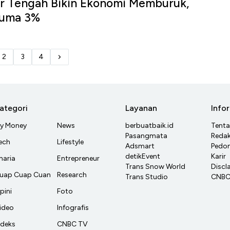
ur Tengah Bikin Ekonomi Memburuk,
Cuma 3%
2
3
4
ategori
Layanan
Info
y Money
News
berbuatbaik.id
Tent
Pasangmata
Redak
ech
Lifestyle
Adsmart
Pedom
detikEvent
Karir
haria
Entrepreneur
Trans Snow World
Discl
uap Cuap Cuan
Research
Trans Studio
CNBC 
pini
Foto
ideo
Infografis
ndeks
CNBC TV