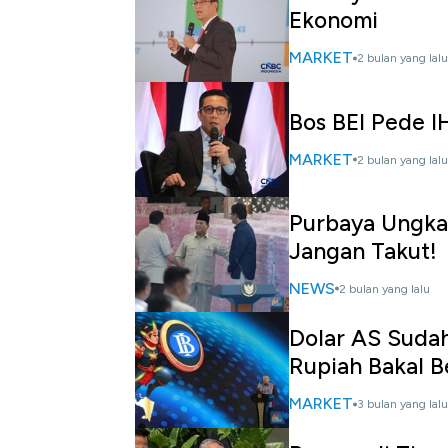
Ekonomi
MARKET
2 bulan yang lalu
Bos BEI Pede 
MARKET
2 bulan yang lalu
Purbaya Ungka
Jangan Takut!
NEWS
2 bulan yang lalu
Dolar AS Sudah
Rupiah Bakal B
MARKET
3 bulan yang lalu