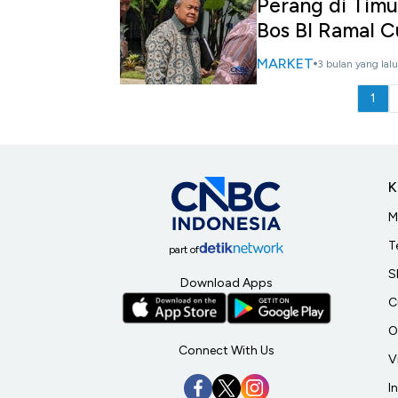
Perang di Tim
Bos BI Ramal 
MARKET
3 bulan yang lalu
1
K
M
T
part of
S
Download Apps
C
O
Connect With Us
V
I