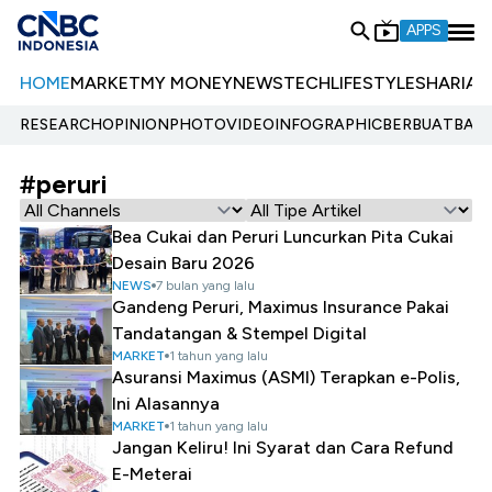
APPS
HOME
MARKET
MY MONEY
NEWS
TECH
LIFESTYLE
SHARIA
E
RESEARCH
OPINION
PHOTO
VIDEO
INFOGRAPHIC
BERBUATBAIK.
#peruri
Bea Cukai dan Peruri Luncurkan Pita Cukai
Desain Baru 2026
NEWS
7 bulan yang lalu
Gandeng Peruri, Maximus Insurance Pakai
Tandatangan & Stempel Digital
MARKET
1 tahun yang lalu
Asuransi Maximus (ASMI) Terapkan e-Polis,
Ini Alasannya
MARKET
1 tahun yang lalu
Jangan Keliru! Ini Syarat dan Cara Refund
E-Meterai