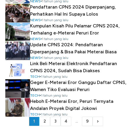
NEWS
1 tahun yang lalu
Pendaftaran CPNS 2024 Diperpanjang,
Perhatikan Hal Ini Supaya Lolos
NEWS
1 tahun yang lalu
Kumpulan Kisah Pilu Pelamar CPNS 2024,
Terhalang e-Meterai Peruri Eror
NEWS
1 tahun yang lalu
Update CPNS 2024: Pendaftaran
Diperpanjang & Bisa Pakai Meterai Biasa
NEWS
1 tahun yang lalu
Link Beli Meterai Elektronik Pendaftaran
CPNS 2024, Sudah Bisa Diakses
TECH
1 tahun yang lalu
Geger E-Meterai Eror Ganggu Daftar CPNS,
Wamen Tiko Evaluasi Peruri
TECH
1 tahun yang lalu
Heboh E-Meterai Eror, Peruri Ternyata
Andalan Proyek Digital Jokowi
TECH
1 tahun yang lalu
1
2
3
4
...
9