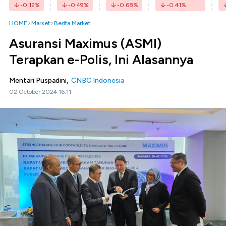
-0.12
%
-0.49
%
-0.68
%
-0.41
%
HOME
Market
Berita Market
Asuransi Maximus (ASMI)
Terapkan e-Polis, Ini Alasannya
Mentari Puspadini,
CNBC Indonesia
02 October 2024 16:11