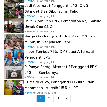
NEWS
2 bulan yang lalu
Jadi Alternatif Pengganti LPG, CNG
Ditarget Bisa Dikonsumsi Tahun Ini
NEWS
3 bulan yang lalu
Bakal Gantikan LPG, Pemerintah Kaji Subsidi
Untuk Gas CNG
NEWS
3 bulan yang lalu
Harga Gas Pengganti LPG Bisa 30% Lebih
Murah, Ini Penjelasan Bahlil
NEWS
3 bulan yang lalu
Impor Tembus 75%, DME Jadi Alternatif
Pengganti LPG
NEWS
3 bulan yang lalu
RI Punya Energi Alternatif Pengganti BBM-
LPG, Ini Sumbernya
NEWS
4 bulan yang lalu
Cuma di 2025, Pengganti LPG Ini Sudah
Merambah ke Lebih 115 Ribu RT
NEWS
8 bulan yang lalu
1
2
3