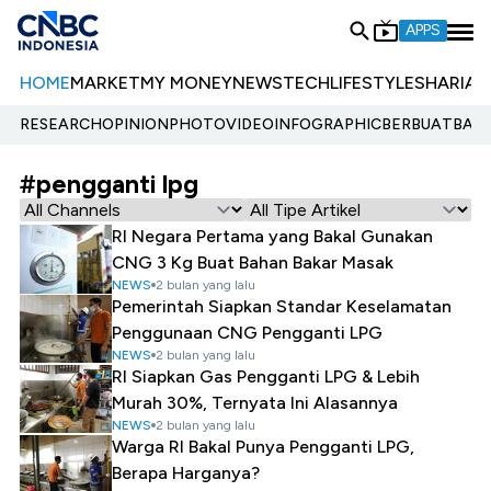
APPS
HOME
MARKET
MY MONEY
NEWS
TECH
LIFESTYLE
SHARIA
E
RESEARCH
OPINION
PHOTO
VIDEO
INFOGRAPHIC
BERBUATBAIK.
#pengganti lpg
RI Negara Pertama yang Bakal Gunakan
CNG 3 Kg Buat Bahan Bakar Masak
NEWS
2 bulan yang lalu
Pemerintah Siapkan Standar Keselamatan
Penggunaan CNG Pengganti LPG
NEWS
2 bulan yang lalu
RI Siapkan Gas Pengganti LPG & Lebih
Murah 30%, Ternyata Ini Alasannya
NEWS
2 bulan yang lalu
Warga RI Bakal Punya Pengganti LPG,
Berapa Harganya?