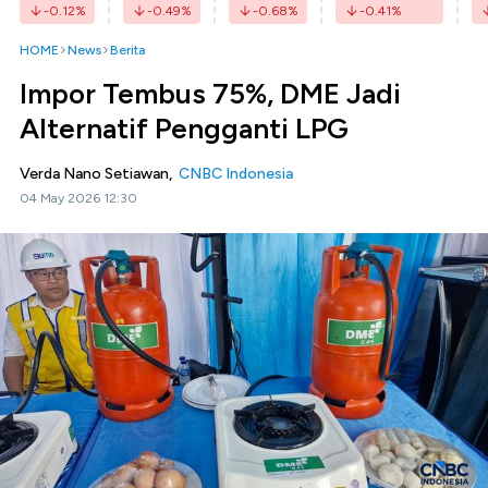
-0.12
%
-0.49
%
-0.68
%
-0.41
%
HOME
News
Berita
Impor Tembus 75%, DME Jadi
Alternatif Pengganti LPG
Verda Nano Setiawan,
CNBC Indonesia
04 May 2026 12:30