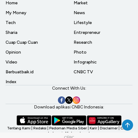
Home
Market
My Money
News
Tech
Lifestyle
Sharia
Entrepreneur
Cuap Cuap Cuan
Research
Opinion
Photo
Video
Infographic
Berbuatbaik.id
CNBC TV
Index
Connect With Us:
Download aplikasi CNBC Indonesia:
Tentang Kami
|
Redaksi
|
Pedoman Media Siber
|
Karir
|
Disclaimer
|
CNBC
Indonesia My Investment