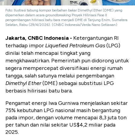
Foto: Ilustrasi tabung kompor berbahan bakar Dimethyl Ether (DME) yang
dipamerkan dalam acara groundbreaking Proyek Hilirisasi Fase II
pengembangan hilirisasi batu bara menjadi DME di Tanjung Enim, Sumatera
Selatan, Rabu (29/4/2026). (CNBC Indonesia/Verda Nano Setiawan)
Jakarta, CNBC Indonesia -
Ketergantungan RI
terhadap impor
Liquefied Petroleum Gas
(LPG)
dinilai telah mencapai tingkat yang
mengkhawatirkan. Pemerintah pun didorong untuk
segera mempercepat diversifikasi energi rumah
tangga, salah satunya melalui pengembangan
Dimethyl Ether
(DME) sebagai substitusi LPG
berbasis hilirisasi batu bara.
Pengamat energi Iwa Gurniwa menjelaskan sekitar
75% kebutuhan LPG nasional masih bergantung
pada impor, dengan volume mencapai 8,3 juta ton
per tahun dan nilai sekitar US$4,2 miliar pada
2025.