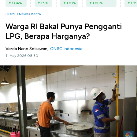
1.04
%
1.5
%
1.81
%
1.88
%
1.3
HOME
News
Berita
Warga RI Bakal Punya Pengganti
LPG, Berapa Harganya?
Verda Nano Setiawan,
CNBC Indonesia
11 May 2026 08:30