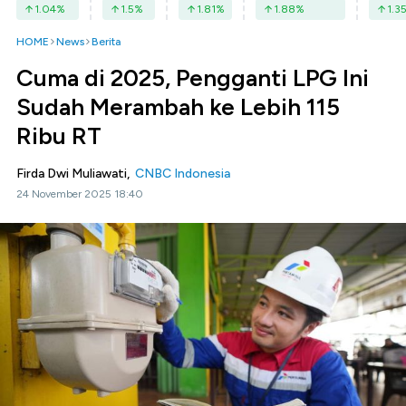
1.04
%
1.5
%
1.81
%
1.88
%
1.3
HOME
News
Berita
Cuma di 2025, Pengganti LPG Ini
Sudah Merambah ke Lebih 115
Ribu RT
Firda Dwi Muliawati,
CNBC Indonesia
24 November 2025 18:40