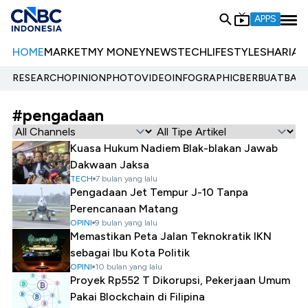
APPS
HOME
MARKET
MY MONEY
NEWS
TECH
LIFESTYLE
SHARIA
E
RESEARCH
OPINION
PHOTO
VIDEO
INFOGRAPHIC
BERBUATBAIK.
#pengadaan
Kuasa Hukum Nadiem Blak-blakan Jawab
Dakwaan Jaksa
TECH
7 bulan yang lalu
Pengadaan Jet Tempur J-10 Tanpa
Perencanaan Matang
OPINI
9 bulan yang lalu
Memastikan Peta Jalan Teknokratik IKN
sebagai Ibu Kota Politik
OPINI
10 bulan yang lalu
Proyek Rp552 T Dikorupsi, Pekerjaan Umum
Pakai Blockchain di Filipina