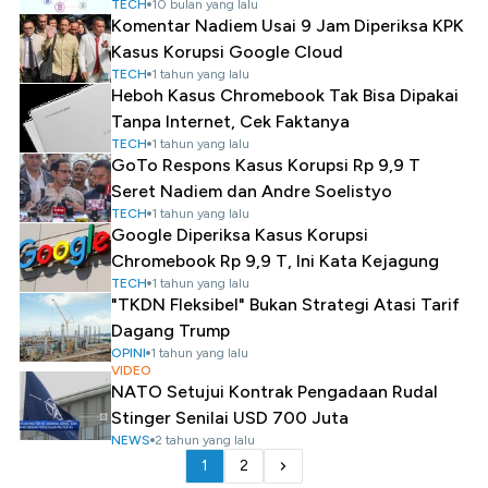
TECH
10 bulan yang lalu
Komentar Nadiem Usai 9 Jam Diperiksa KPK
Kasus Korupsi Google Cloud
TECH
1 tahun yang lalu
Heboh Kasus Chromebook Tak Bisa Dipakai
Tanpa Internet, Cek Faktanya
TECH
1 tahun yang lalu
GoTo Respons Kasus Korupsi Rp 9,9 T
Seret Nadiem dan Andre Soelistyo
TECH
1 tahun yang lalu
Google Diperiksa Kasus Korupsi
Chromebook Rp 9,9 T, Ini Kata Kejagung
TECH
1 tahun yang lalu
"TKDN Fleksibel" Bukan Strategi Atasi Tarif
Dagang Trump
OPINI
1 tahun yang lalu
VIDEO
NATO Setujui Kontrak Pengadaan Rudal
Stinger Senilai USD 700 Juta
NEWS
2 tahun yang lalu
1
2