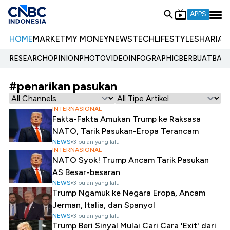
APPS
HOME
MARKET
MY MONEY
NEWS
TECH
LIFESTYLE
SHARIA
E
RESEARCH
OPINION
PHOTO
VIDEO
INFOGRAPHIC
BERBUATBAIK.
#penarikan pasukan
INTERNASIONAL
Fakta-Fakta Amukan Trump ke Raksasa
NATO, Tarik Pasukan-Eropa Terancam
NEWS
3 bulan yang lalu
INTERNASIONAL
NATO Syok! Trump Ancam Tarik Pasukan
AS Besar-besaran
NEWS
3 bulan yang lalu
Trump Ngamuk ke Negara Eropa, Ancam
Jerman, Italia, dan Spanyol
NEWS
3 bulan yang lalu
Trump Beri Sinyal Mulai Cari Cara 'Exit' dari