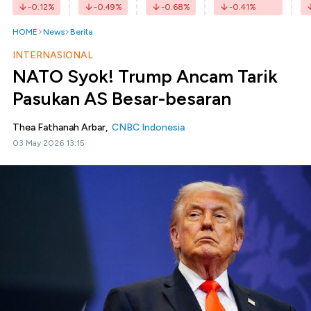
-0.12
%
-0.49
%
-0.68
%
-0.41
%
HOME
News
Berita
INTERNASIONAL
NATO Syok! Trump Ancam Tarik
Pasukan AS Besar-besaran
Thea Fathanah Arbar,
CNBC Indonesia
03 May 2026 13:15