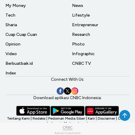
My Money
News
Tech
Lifestyle
Sharia
Entrepreneur
Cuap Cuap Cuan
Research
Opinion
Photo
Video
Infographic
Berbuatbaik.id
CNBC TV
Index
Connect With Us:
Download aplikasi CNBC Indonesia:
Tentang Kami
|
Redaksi
|
Pedoman Media Siber
|
Karir
|
Disclaimer
|
CNBC
Indonesia My Investment
©2026 CNBC Indonesia, A Transmedia Company