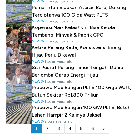
NEWS
3 minggu yang lalu
Pemerintah Siapkan Aturan Baru, Dorong
Terciptanya 100 Giga Watt PLTS
NEWS
3 minggu yang lalu
Koperasi Naik Kelas! Kini Bisa Kelola
Tambang, Minyak & Pabrik CPO
NEWS
3 minggu yang lalu
Ketika Perang Reda, Konsistensi Energi
Hijau Perlu Dikawal
NEWS
1 bulan yang lalu
Sisi Positif Perang Timur Tengah: Dunia
Berlomba Garap Energi Hijau
NEWS
1 bulan yang lalu
Prabowo Mau Bangun PLTS 100 Giga Watt,
Butuh Sekitar Rp1.800 Triliun
NEWS
1 bulan yang lalu
Prabowo Mau Bangun 100 GW PLTS, Butuh
Lahan Hampir 2 Kalinya Jaksel
NEWS
2 bulan yang lalu
1
2
3
4
5
6