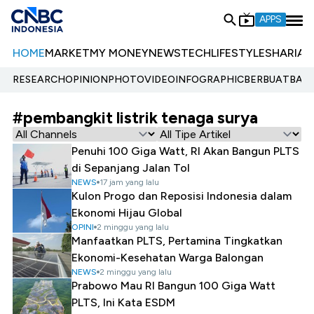
APPS
HOME
MARKET
MY MONEY
NEWS
TECH
LIFESTYLE
SHARIA
E
RESEARCH
OPINION
PHOTO
VIDEO
INFOGRAPHIC
BERBUATBAIK.
#pembangkit listrik tenaga surya
Penuhi 100 Giga Watt, RI Akan Bangun PLTS
di Sepanjang Jalan Tol
NEWS
17 jam yang lalu
Kulon Progo dan Reposisi Indonesia dalam
Ekonomi Hijau Global
OPINI
2 minggu yang lalu
Manfaatkan PLTS, Pertamina Tingkatkan
Ekonomi-Kesehatan Warga Balongan
NEWS
2 minggu yang lalu
Prabowo Mau RI Bangun 100 Giga Watt
PLTS, Ini Kata ESDM