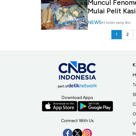
Muncul Fenome
Mulai Pelit Kasi
NEWS
3 bulan yang lalu
1
2
K
M
T
part of
S
Download Apps
C
O
Connect With Us
V
I