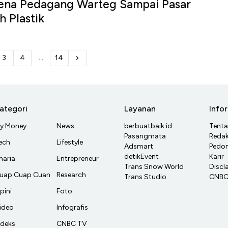
na Pedagang Warteg Sampai Pasar
h Plastik
3
4
...
14
ategori
Layanan
Info
y Money
News
berbuatbaik.id
Tent
Pasangmata
Redak
ech
Lifestyle
Adsmart
Pedom
detikEvent
Karir
haria
Entrepreneur
Trans Snow World
Discl
uap Cuap Cuan
Research
Trans Studio
CNBC 
pini
Foto
ideo
Infografis
ndeks
CNBC TV