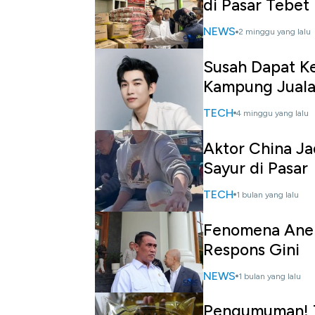
di Pasar Tebet
NEWS
2 minggu yang lalu
Susah Dapat Ke
Kampung Juala
TECH
4 minggu yang lalu
Aktor China Jad
Sayur di Pasar
TECH
1 bulan yang lalu
Fenomena Aneh 
Respons Gini
NEWS
1 bulan yang lalu
Pengumuman! T