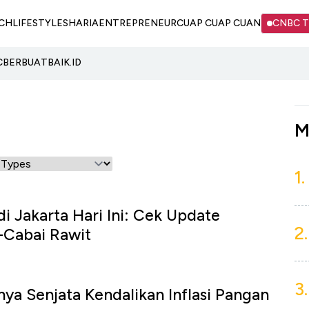
CH
LIFESTYLE
SHARIA
ENTREPRENEUR
CUAP CUAP CUAN
CNBC 
C
BERBUATBAIK.ID
M
1.
i Jakarta Hari Ini: Cek Update
2.
Cabai Rawit
3.
ya Senjata Kendalikan Inflasi Pangan