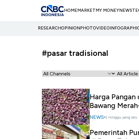
HOME
MARKET
MY MONEY
NEWS
TE
RESEARCH
OPINION
PHOTO
VIDEO
INFOGRAPHI
#pasar tradisional
Harga Pangan d
Bawang Merah-
NEWS
2 minggu yang lalu
Pemerintah Pun