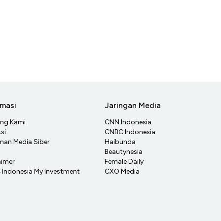
rmasi
Jaringan Media
ang Kami
CNN Indonesia
si
CNBC Indonesia
an Media Siber
Haibunda
Beautynesia
aimer
Female Daily
Indonesia My Investment
CXO Media