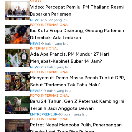
VIDEO
Video: Percepat Pemilu, PM Thailand Resmi
Bubarkan Parlemen
NEWS
7 bulan yang lalu
FOTO INTERNASIONAL
Ibu Kota Eropa Diserang, Gedung Parlemen
Ditembak-Ada Ledakan
NEWS
9 bulan yang lalu
INTERNASIONAL
Ada Apa Prancis, PM Mundur 27 Hari
Menjabat-Kabinet Bubar 14 Jam?
NEWS
10 bulan yang lalu
FOTO INTERNASIONAL
Menyemut! Demo Massa Pecah Tuntut DPR,
Sebut "Parlemen Tak Tahu Malu"
NEWS
10 bulan yang lalu
FOTO INTERNASIONAL
Baru 24 Tahun, Gen Z Peternak Kambing Ini
Terpilih Jadi Anggota Dewan
ENTREPRENEUR
10 bulan yang lalu
FOTO INTERNASIONAL
Potret Nepal Mencoba Pulih, Penerbangan
Dibuka Lagi-Turis Bisa Pulang