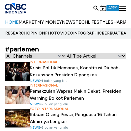
APPS
HOME
MARKET
MY MONEY
NEWS
TECH
LIFESTYLE
SHARIA
E
RESEARCH
OPINION
PHOTO
VIDEO
INFOGRAPHIC
BERBUATBAIK.
#parlemen
INTERNASIONAL
Krisis Politik Memanas, Konstitusi Diubah-
Kekuasaan Presiden Dipangkas
NEWS
1 bulan yang lalu
INTERNASIONAL
Pemakzulan Wapres Makin Dekat, Presiden
Warning Boikot Parlemen
NEWS
2 bulan yang lalu
FOTO INTERNASIONAL
Ribuan Orang Pesta, Penguasa 16 Tahun
Akhirnya Lengser
NEWS
3 bulan yang lalu