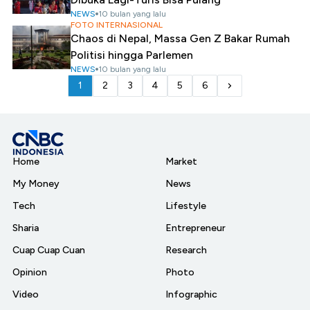
NEWS
10 bulan yang lalu
FOTO INTERNASIONAL
Chaos di Nepal, Massa Gen Z Bakar Rumah
Politisi hingga Parlemen
NEWS
10 bulan yang lalu
1
2
3
4
5
6
Home
Market
My Money
News
Tech
Lifestyle
Sharia
Entrepreneur
Cuap Cuap Cuan
Research
Opinion
Photo
Video
Infographic