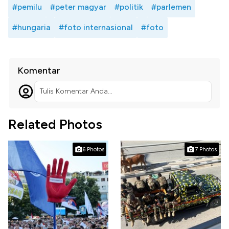
#pemilu
#peter magyar
#politik
#parlemen
#hungaria
#foto internasional
#foto
Komentar
Tulis Komentar Anda...
Related Photos
6 Photos
7 Photos