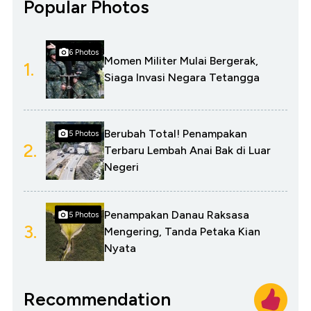
Popular Photos
6 Photos
Momen Militer Mulai Bergerak,
1.
Siaga Invasi Negara Tetangga
Berubah Total! Penampakan
5 Photos
2.
Terbaru Lembah Anai Bak di Luar
Negeri
Penampakan Danau Raksasa
5 Photos
3.
Mengering, Tanda Petaka Kian
Nyata
Recommendation