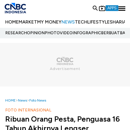
APPS
HOME
MARKET
MY MONEY
NEWS
TECH
LIFESTYLE
SHARIA
E
RESEARCH
OPINION
PHOTO
VIDEO
INFOGRAPHIC
BERBUATBAIK.
HOME
News
Foto News
FOTO INTERNASIONAL
Ribuan Orang Pesta, Penguasa 16
Tahun Akhirnya Lengser