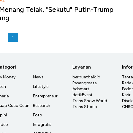
AL
 Menang Telak, "Sekutu" Putin-Trump
ang
1
ategori
Layanan
Info
y Money
News
berbuatbaik.id
Tent
Pasangmata
Redak
ech
Lifestyle
Adsmart
Pedom
detikEvent
Karir
haria
Entrepreneur
Trans Snow World
Discl
uap Cuap Cuan
Research
Trans Studio
CNBC 
pini
Foto
ideo
Infografis