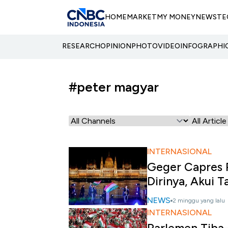
HOME
MARKET
MY MONEY
NEWS
TE
RESEARCH
OPINION
PHOTO
VIDEO
INFOGRAPHI
#peter magyar
INTERNASIONAL
Geger Capres P
Dirinya, Akui T
NEWS
2 minggu yang lalu
INTERNASIONAL