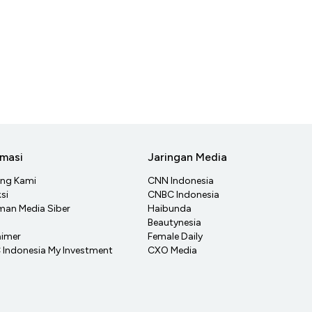
rmasi
Jaringan Media
ang Kami
CNN Indonesia
si
CNBC Indonesia
an Media Siber
Haibunda
Beautynesia
aimer
Female Daily
Indonesia My Investment
CXO Media