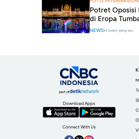
FOTO INTERNASION
Potret Oposisi
di Eropa Tumb
NEWS
3 bulan yang lalu
K
M
T
part of
S
Download Apps
C
O
Connect With Us
V