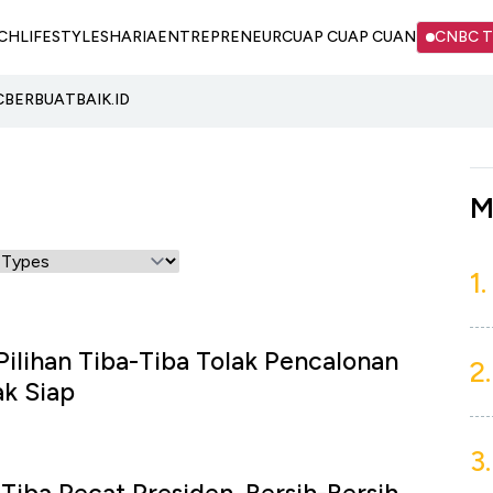
CH
LIFESTYLE
SHARIA
ENTREPRENEUR
CUAP CUAP CUAN
CNBC 
C
BERBUATBAIK.ID
M
1.
ilihan Tiba-Tiba Tolak Pencalonan
2.
ak Siap
3.