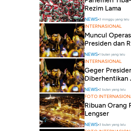
Parlemen Tiba-
Rezim Lama
NEWS
3 minggu yang lalu
INTERNASIONAL
Muncul Operas
Presiden dan 
NEWS
1 bulan yang lalu
INTERNASIONAL
Geger Presiden
Diberhentikan 
NEWS
2 bulan yang lalu
FOTO INTERNASION
Ribuan Orang P
Lengser
NEWS
3 bulan yang lalu