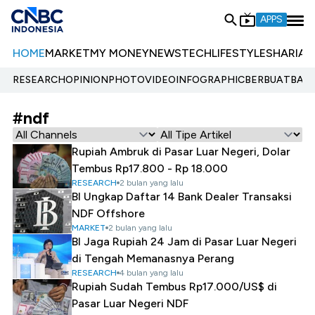
APPS
HOME
MARKET
MY MONEY
NEWS
TECH
LIFESTYLE
SHARIA
E
RESEARCH
OPINION
PHOTO
VIDEO
INFOGRAPHIC
BERBUATBAIK.
#ndf
Rupiah Ambruk di Pasar Luar Negeri, Dolar
Tembus Rp17.800 - Rp 18.000
RESEARCH
2 bulan yang lalu
BI Ungkap Daftar 14 Bank Dealer Transaksi
NDF Offshore
MARKET
2 bulan yang lalu
BI Jaga Rupiah 24 Jam di Pasar Luar Negeri
di Tengah Memanasnya Perang
RESEARCH
4 bulan yang lalu
Rupiah Sudah Tembus Rp17.000/US$ di
Pasar Luar Negeri NDF