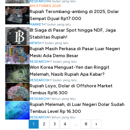
RESEARCH
6 bulan yang lalu
BIG STORIES 2025
Rupiah Terombang-ambing di 2025, Dolar
Sempat Dijual Rp17.000
MARKET
7 bulan yang lalu
BI Siaga di Pasar Spot hingga NDF, Jaga
Stabilitas Rupiah!
NEWS
11 bulan yang lalu
Rupiah Masih Perkasa di Pasar Luar Negeri
Meski Ada Demo Besar
RESEARCH
11 bulan yang lalu
Won Korea Menguat-Yen dan Ringgit
Melemah, Nasib Rupiah Apa Kabar?
RESEARCH
11 bulan yang lalu
Rupiah Loyo, Dolar di Offshore Market
Tembus Rp16.300
RESEARCH
1 tahun yang lalu
Rupiah Melemah, di Luar Negeri Dolar Sudah
Tembus Level Rp 16.300
RESEARCH
1 tahun yang lalu
1
2
3
4
...
8