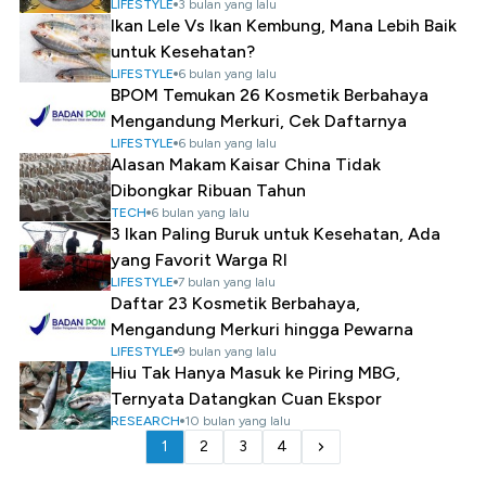
LIFESTYLE
3 bulan yang lalu
Ikan Lele Vs Ikan Kembung, Mana Lebih Baik
untuk Kesehatan?
LIFESTYLE
6 bulan yang lalu
BPOM Temukan 26 Kosmetik Berbahaya
Mengandung Merkuri, Cek Daftarnya
LIFESTYLE
6 bulan yang lalu
Alasan Makam Kaisar China Tidak
Dibongkar Ribuan Tahun
TECH
6 bulan yang lalu
3 Ikan Paling Buruk untuk Kesehatan, Ada
yang Favorit Warga RI
LIFESTYLE
7 bulan yang lalu
Daftar 23 Kosmetik Berbahaya,
Mengandung Merkuri hingga Pewarna
LIFESTYLE
9 bulan yang lalu
Hiu Tak Hanya Masuk ke Piring MBG,
Ternyata Datangkan Cuan Ekspor
RESEARCH
10 bulan yang lalu
1
2
3
4