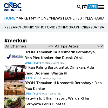
APPS
HOME
MARKET
MY MONEY
NEWS
TECH
LIFESTYLE
SHARIA
E
RESEARCH
OPINION
PHOTO
VIDEO
INFOGRAPHIC
BERBUATBAIK.
#merkuri
BPOM Temukan 14 Kosmetik Berbahaya,
Bisa Picu Kanker dan Rusak Otak
LIFESTYLE
3 minggu yang lalu
3 Ikan Paling Buruk untuk Dimakan, Ada
yang Digemari Warga RI
LIFESTYLE
1 bulan yang lalu
BPOM Temukan 11 Kosmetik Berbahaya Bisa
Picu Kanker
LIFESTYLE
2 bulan yang lalu
Hati-Hati, 3 Ikan Favorit Warga RI Ini
Ternyata Perlu Dibatasi