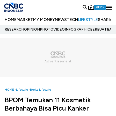
APPS
HOME
MARKET
MY MONEY
NEWS
TECH
LIFESTYLE
SHARIA
E
RESEARCH
OPINION
PHOTO
VIDEO
INFOGRAPHIC
BERBUATBAIK.
HOME
Lifestyle
Berita Lifestyle
BPOM Temukan 11 Kosmetik
Berbahaya Bisa Picu Kanker