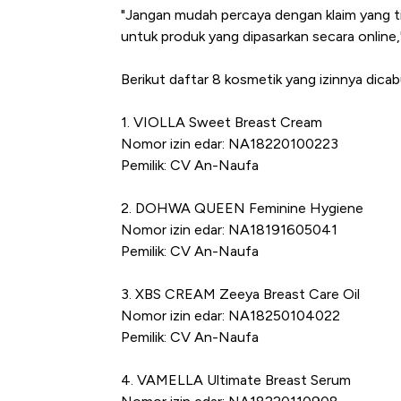
"Jangan mudah percaya dengan klaim yang tid
untuk produk yang dipasarkan secara online,
Berikut daftar 8 kosmetik yang izinnya dic
1. VIOLLA Sweet Breast Cream
Nomor izin edar: NA18220100223
Pemilik: CV An-Naufa
2. DOHWA QUEEN Feminine Hygiene
Kongo Tutup Keran Eks
Nomor izin edar: NA18191605041
Tembaga Terbang ke Z
Pemilik: CV An-Naufa
3. XBS CREAM Zeeya Breast Care Oil
Nomor izin edar: NA18250104022
Pemilik: CV An-Naufa
4. VAMELLA Ultimate Breast Serum