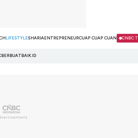
CH
LIFESTYLE
SHARIA
ENTREPRENEUR
CUAP CUAP CUAN
CNBC 
C
BERBUATBAIK.ID