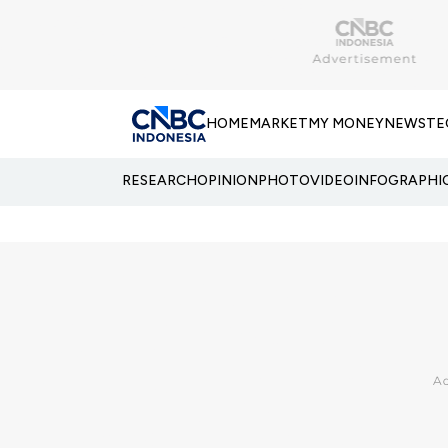
HOME
MARKET
MY MONEY
NEWS
TE
RESEARCH
OPINION
PHOTO
VIDEO
INFOGRAPHI