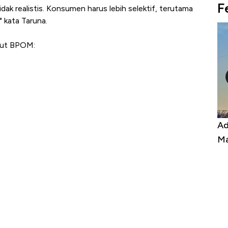
F
ak realistis. Konsumen harus lebih selektif, terutama
" kata Taruna.
abut BPOM:
por, Harga
Adu Panas Kinerja Emiten Minyak RI,
ona Berbahaya
Mana yang Cuannya Paling Menyala