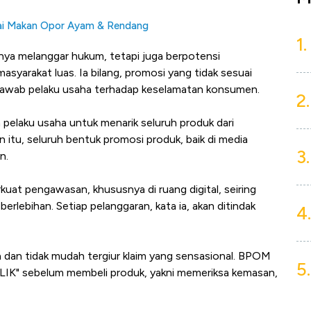
usai Makan Opor Ayam & Rendang
1.
anya melanggar hukum, tetapi juga berpotensi
yarakat luas. Ia bilang, promosi yang tidak sesuai
awab pelaku usaha terhadap keselamatan konsumen.
2.
pelaku usaha untuk menarik seluruh produk dari
 itu, seluruh bentuk promosi produk, baik di media
3.
n.
t pengawasan, khususnya di ruang digital, seiring
rlebihan. Setiap pelanggaran, kata ia, akan ditindak
4.
da dan tidak mudah tergiur klaim yang sensasional. BPOM
5.
LIK" sebelum membeli produk, yakni memeriksa kemasan,