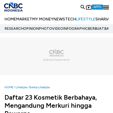
APPS
HOME
MARKET
MY MONEY
NEWS
TECH
LIFESTYLE
SHARIA
E
RESEARCH
OPINION
PHOTO
VIDEO
INFOGRAPHIC
BERBUATBAIK.
HOME
Lifestyle
Berita Lifestyle
Daftar 23 Kosmetik Berbahaya,
Mengandung Merkuri hingga