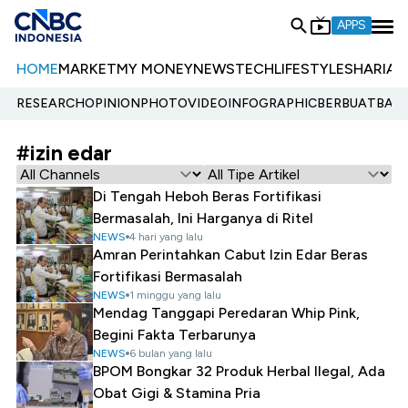
APPS
HOME
MARKET
MY MONEY
NEWS
TECH
LIFESTYLE
SHARIA
E
RESEARCH
OPINION
PHOTO
VIDEO
INFOGRAPHIC
BERBUATBAIK.
#izin edar
Di Tengah Heboh Beras Fortifikasi
Bermasalah, Ini Harganya di Ritel
NEWS
4 hari yang lalu
Amran Perintahkan Cabut Izin Edar Beras
Fortifikasi Bermasalah
NEWS
1 minggu yang lalu
Mendag Tanggapi Peredaran Whip Pink,
Begini Fakta Terbarunya
NEWS
6 bulan yang lalu
BPOM Bongkar 32 Produk Herbal Ilegal, Ada
Obat Gigi & Stamina Pria