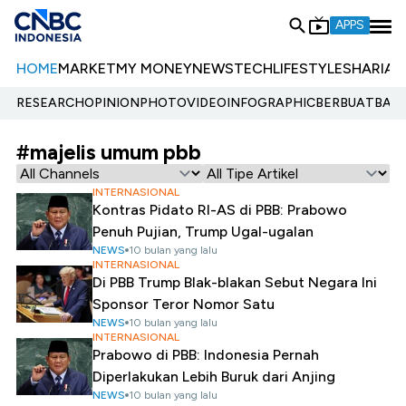
APPS
HOME
MARKET
MY MONEY
NEWS
TECH
LIFESTYLE
SHARIA
E
RESEARCH
OPINION
PHOTO
VIDEO
INFOGRAPHIC
BERBUATBAIK.
#majelis umum pbb
INTERNASIONAL
Kontras Pidato RI-AS di PBB: Prabowo
Penuh Pujian, Trump Ugal-ugalan
NEWS
10 bulan yang lalu
INTERNASIONAL
Di PBB Trump Blak-blakan Sebut Negara Ini
Sponsor Teror Nomor Satu
NEWS
10 bulan yang lalu
INTERNASIONAL
Prabowo di PBB: Indonesia Pernah
Diperlakukan Lebih Buruk dari Anjing
NEWS
10 bulan yang lalu