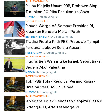
INTERNASIONAL
Pukau Majelis Umum PBB, Prabowo Siap
Turunkan 20 Ribu Pasukan ke Gaza
NEWS
10 bulan yang lalu
CNBC INSIGHT
Ribuan Warga AS Sambut Presiden RI,
Kibarkan Bendera Merah Putih
ENTREPRENEUR
10 bulan yang lalu
Tradisi Pidato RI di PBB: Prabowo Tampil
Perdana, Jokowi Selalu Absen
RESEARCH
10 bulan yang lalu
INTERNASIONAL
Inggris Beri Warning ke Israel, Sebut Bakal
Segera Akui Palestina
NEWS
1 tahun yang lalu
INTERNASIONAL
Tok! PBB Tolak Resolusi Perang Rusia-
Ukraina Versi AS, Ini Isinya
NEWS
1 tahun yang lalu
INTERNASIONAL
9 Negara Tolak Gencatan Senjata Gaza di
Sidang PBB, Ada Tetangga RI