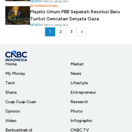
NEWS
1 tahun yang lalu
INTERNASIONAL
Majelis Umum PBB Sepakati Resolusi Baru
Tuntut Gencatan Senjata Gaza
NEWS
1 tahun yang lalu
1
2
3
Home
Market
My Money
News
Tech
Lifestyle
Sharia
Entrepreneur
Cuap Cuap Cuan
Research
Opinion
Photo
Video
Infographic
Berbuatbaik.id
CNBC TV