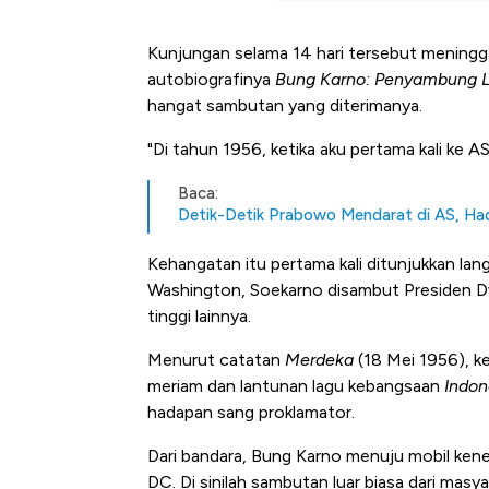
Kunjungan selama 14 hari tersebut meningg
autobiografinya
Bung Karno: Penyambung L
hangat sambutan yang diterimanya.
"Di tahun 1956, ketika aku pertama kali ke 
Baca:
Detik-Detik Prabowo Mendarat di AS, Ha
Kehangatan itu pertama kali ditunjukkan lan
Kongo Tutup Keran Ekspor, 
Washington, Soekarno disambut Presiden D
Tembaga Terbang ke Zona B
tinggi lainnya.
Menurut catatan
Merdeka
(18 Mei 1956), k
meriam dan lantunan lagu kebangsaan
Indon
hadapan sang proklamator.
Dari bandara, Bung Karno menuju mobil ken
DC. Di sinilah sambutan luar biasa dari masyar