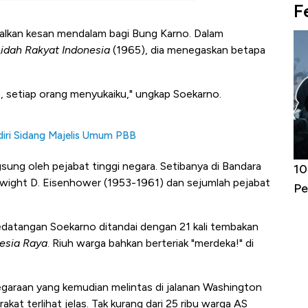
F
alkan kesan mendalam bagi Bung Karno. Dalam
idah Rakyat Indonesia
(1965), dia menegaskan betapa
AS, setiap orang menyukaiku," ungkap Soekarno.
diri Sidang Majelis Umum PBB
gsung oleh pejabat tinggi negara. Setibanya di Bandara
Harga
Adu Panas Kinerja Emiten Minyak RI,
10
wight D. Eisenhower (1953-1961) dan sejumlah pejabat
erbahaya
Mana yang Cuannya Paling Menyala?
Pe
edatangan Soekarno ditandai dengan 21 kali tembakan
esia Raya
. Riuh warga bahkan berteriak "merdeka!" di
egaraan yang kemudian melintas di jalanan Washington
akat terlihat jelas. Tak kurang dari 25 ribu warga AS