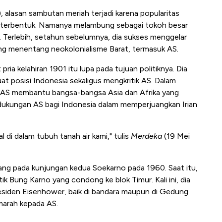
, alasan sambutan meriah terjadi karena popularitas
lu terbentuk. Namanya melambung sebagai tokoh besar
e. Terlebih, setahun sebelumnya, dia sukses menggelar
ang menentang neokolonialisme Barat, termasuk AS.
ia kelahiran 1901 itu lupa pada tujuan politiknya. Dia
osisi Indonesia sekaligus mengkritik AS. Dalam
r AS membantu bangsa-bangsa Asia dan Afrika yang
 dukungan AS bagi Indonesia dalam memperjuangkan Irian
l di dalam tubuh tanah air kami," tulis
Merdeka
(19 Mei
lang pada kunjungan kedua Soekarno pada 1960. Saat itu,
k Bung Karno yang condong ke blok Timur. Kali ini, dia
residen Eisenhower, baik di bandara maupun di Gedung
marah kepada AS.