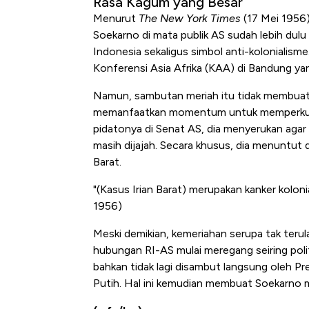
Rasa Kagum yang Besar
Menurut
The New York Times
(17 Mei 1956)
Soekarno di mata publik AS sudah lebih du
Indonesia sekaligus simbol anti-kolonialism
Konferensi Asia Afrika (KAA) di Bandung y
Namun, sambutan meriah itu tidak membuat pr
memanfaatkan momentum untuk memperkuat p
pidatonya di Senat AS, dia menyerukan aga
masih dijajah. Secara khusus, dia menuntut
Barat.
"(Kasus Irian Barat) merupakan kanker kolonia
1956)
Meski demikian, kemeriahan serupa tak teru
hubungan RI-AS mulai meregang seiring politi
bahkan tidak lagi disambut langsung oleh P
Putih. Hal ini kemudian membuat Soekarno 