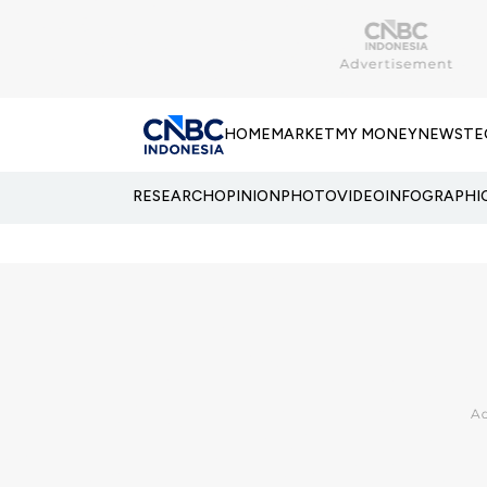
HOME
MARKET
MY MONEY
NEWS
TE
RESEARCH
OPINION
PHOTO
VIDEO
INFOGRAPHI