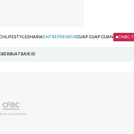
CH
LIFESTYLE
SHARIA
ENTREPRENEUR
CUAP CUAP CUAN
CNBC 
C
BERBUATBAIK.ID