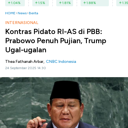
1.04
%
1.5
%
1.81
%
1.88
%
1.3
HOME
News
Berita
INTERNASIONAL
Kontras Pidato RI-AS di PBB:
Prabowo Penuh Pujian, Trump
Ugal-ugalan
Thea Fathanah Arbar,
CNBC Indonesia
24 September 2025 14:30