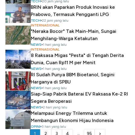
TECH
20 jam yang lalu
BRIN akan Paparkan Produk Inovasi ke
Prabowo, Termasuk Pengganti LPG
TECH
22 jam yang lalu
INTERNASIONAL
"Neraka Bocor" Tak Main-Main, Sungai
Menghilang-Warga Ketakutan
NEWS
1 hari yang lalu
INTERNASIONAL
8 Raksasa Migas "Pesta" di Tengah Derita
Dunia, Cuan Rp11 M per Menit
NEWS
1 hari yang lalu
RI Sudah Punya BBM Bioetanol, Segini
Harganya di SPBU
NEWS
1 hari yang lalu
Siap-Siap Pabrik Baterai EV Raksasa Ke-2 RI
Segera Beroperasi
NEWS
2 hari yang lalu
Melampaui Energy Trilemma untuk
Membangun Ekonomi Hijau Indonesia
OPINI
3 hari yang lalu
1
2
3
4
...
95