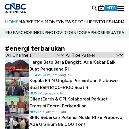
APPS
HOME
MARKET
MY MONEY
NEWS
TECH
LIFESTYLE
SHARIA
E
RESEARCH
OPINION
PHOTO
VIDEO
INFOGRAPHIC
BERBUATBAIK.
#energi terbarukan
Harga Batu Bara Bangkit, Ada Kabar Baik
Buat Pengusaha RI
RESEARCH
4 jam yang lalu
Kepala BRIN Ungkap Permintaan Prabowo
Soal BBM B100-E100 Buat RI
NEWS
16 jam yang lalu
ClientEarth & CPI Kolaborasi Perkuat
Transisi Energi Berkeadilan
NEWS
18 jam yang lalu
BRIN Beberkan Potensi Nuklir RI ke Prabowo,
Ada Uranium 89.000 Ton!