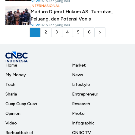
NEWS
7 bulan yang lalu
INTERNASIONAL
Maduro Dijerat Hukum AS: Tuntutan,
Peluang, dan Potensi Vonis
NEWS
7 bulan yang lalu
1
2
3
4
5
6
Home
Market
My Money
News
Tech
Lifestyle
Sharia
Entrepreneur
Cuap Cuap Cuan
Research
Opinion
Photo
Video
Infographic
Berbuatbaik.id
CNBC TV