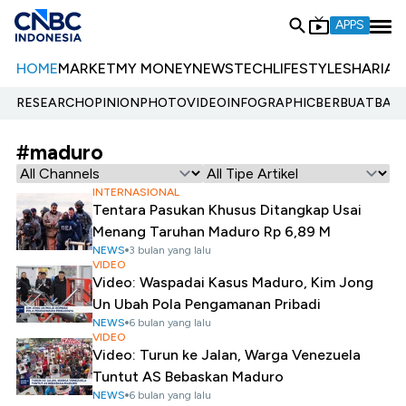
APPS
HOME
MARKET
MY MONEY
NEWS
TECH
LIFESTYLE
SHARIA
E
RESEARCH
OPINION
PHOTO
VIDEO
INFOGRAPHIC
BERBUATBAIK.
#maduro
INTERNASIONAL
Tentara Pasukan Khusus Ditangkap Usai
Menang Taruhan Maduro Rp 6,89 M
NEWS
3 bulan yang lalu
VIDEO
Video: Waspadai Kasus Maduro, Kim Jong
Un Ubah Pola Pengamanan Pribadi
NEWS
6 bulan yang lalu
VIDEO
Video: Turun ke Jalan, Warga Venezuela
Tuntut AS Bebaskan Maduro
NEWS
6 bulan yang lalu