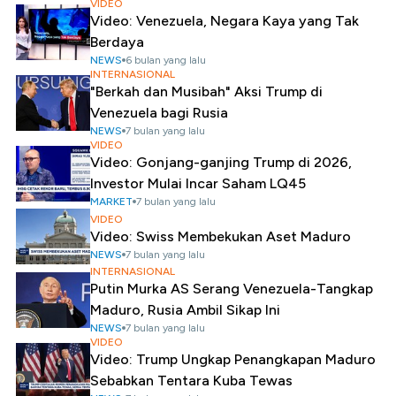
VIDEO
Video: Venezuela, Negara Kaya yang Tak
Berdaya
NEWS
6 bulan yang lalu
INTERNASIONAL
"Berkah dan Musibah" Aksi Trump di
Venezuela bagi Rusia
NEWS
7 bulan yang lalu
VIDEO
Video: Gonjang-ganjing Trump di 2026,
Investor Mulai Incar Saham LQ45
MARKET
7 bulan yang lalu
VIDEO
Video: Swiss Membekukan Aset Maduro
NEWS
7 bulan yang lalu
INTERNASIONAL
Putin Murka AS Serang Venezuela-Tangkap
Maduro, Rusia Ambil Sikap Ini
NEWS
7 bulan yang lalu
VIDEO
Video: Trump Ungkap Penangkapan Maduro
Sebabkan Tentara Kuba Tewas