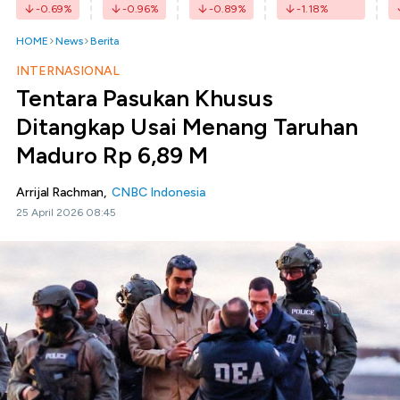
-0.69
%
-0.96
%
-0.89
%
-1.18
%
HOME
News
Berita
INTERNASIONAL
Tentara Pasukan Khusus
Ditangkap Usai Menang Taruhan
Maduro Rp 6,89 M
Arrijal Rachman,
CNBC Indonesia
25 April 2026 08:45