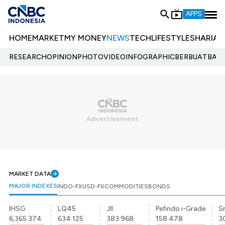
APPS
HOME
MARKET
MY MONEY
NEWS
TECH
LIFESTYLE
SHARIA
E
RESEARCH
OPINION
PHOTO
VIDEO
INFOGRAPHIC
BERBUATBAIK.
MARKET DATA
MAJOR INDEXES
INDO-FX
USD-FX
COMMODITIES
BONDS
IHSG
LQ45
JII
Pefindo i-Grade
Sr
6,365.374
634.125
383.968
158.478
3