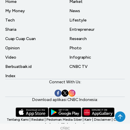
Home
Market
My Money
News
Tech
Lifestyle
Sharia
Entrepreneur
Cuap Cuap Cuan
Research
Opinion
Photo
Video
Infographic
Berbuatbaik.id
CNBC TV
Index
Connect With Us:
Download aplikasi CNBC Indonesia:
Tentang Kami
|
Redaksi
|
Pedoman Media Siber
|
Karir
|
Disclaimer
|
CNBC
Indonesia My Investment
©2026 CNBC Indonesia, A Transmedia Company