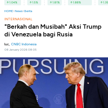
1.04
%
1.5
%
1.81
%
1.88
%
1.3
HOME
News
Berita
INTERNASIONAL
"Berkah dan Musibah" Aksi Trump
di Venezuela bagi Rusia
luc,
CNBC Indonesia
08 January 2026 08:05