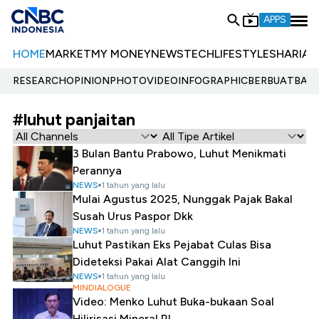
APPS
HOME
MARKET
MY MONEY
NEWS
TECH
LIFESTYLE
SHARIA
E
RESEARCH
OPINION
PHOTO
VIDEO
INFOGRAPHIC
BERBUATBAIK.
#luhut panjaitan
3 Bulan Bantu Prabowo, Luhut Menikmati
Perannya
NEWS
1 tahun yang lalu
Mulai Agustus 2025, Nunggak Pajak Bakal
Susah Urus Paspor Dkk
NEWS
1 tahun yang lalu
Luhut Pastikan Eks Pejabat Culas Bisa
Dideteksi Pakai Alat Canggih Ini
NEWS
1 tahun yang lalu
MINDIALOGUE
Video: Menko Luhut Buka-bukaan Soal
Hilirisasi Mineral RI