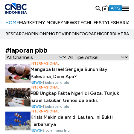
APPS
HOME
MARKET
MY MONEY
NEWS
TECH
LIFESTYLE
SHARIA
E
RESEARCH
OPINION
PHOTO
VIDEO
INFOGRAPHIC
BERBUATBAIK.
#laporan pbb
INTERNASIONAL
Mengapa Israel Sengaja Bunuh Bayi
Palestina, Demi Apa?
NEWS
1 bulan yang lalu
INTERNASIONAL
PBB Ungkap Fakta Ngeri di Gaza, Tunjuk
Israel Lakukan Genosida Sadis
NEWS
1 bulan yang lalu
INTERNASIONAL
Krisis Makin dalam di Lautan, Ini Bukti
Terbarunya
NEWS
2 bulan yang lalu