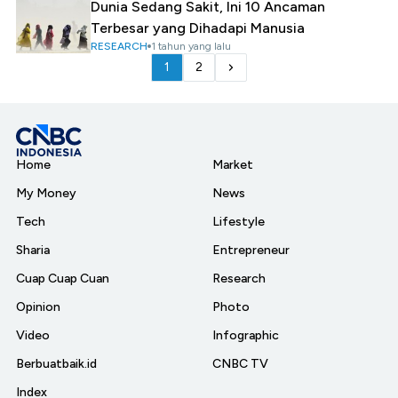
Dunia Sedang Sakit, Ini 10 Ancaman
Terbesar yang Dihadapi Manusia
RESEARCH
1 tahun yang lalu
1
2
Home
Market
My Money
News
Tech
Lifestyle
Sharia
Entrepreneur
Cuap Cuap Cuan
Research
Opinion
Photo
Video
Infographic
Berbuatbaik.id
CNBC TV
Index