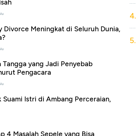
isah
4.
alu
Divorce Meningkat di Seluruh Dunia,
a?
5.
alu
 Tangga yang Jadi Penyebab
nurut Pengacara
alu
 Suami Istri di Ambang Perceraian,
p 4 Masalah Sepele yang Bisa