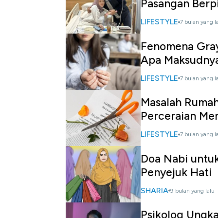
Pasangan Berp
LIFESTYLE
7 bulan yang l
Fenomena Gray 
Apa Maksudny
LIFESTYLE
7 bulan yang l
Masalah Rumah
Perceraian Me
LIFESTYLE
7 bulan yang l
Doa Nabi untuk
Penyejuk Hati
SHARIA
9 bulan yang lalu
Psikolog Ungka