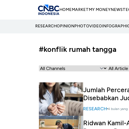
HOME
MARKET
MY MONEY
NEWS
TE
RESEARCH
OPINION
PHOTO
VIDEO
INFOGRAPHI
#konflik rumah tangga
Jumlah Percera
Disebabkan Jud
RESEARCH
4 bulan yang 
Ridwan Kamil-A