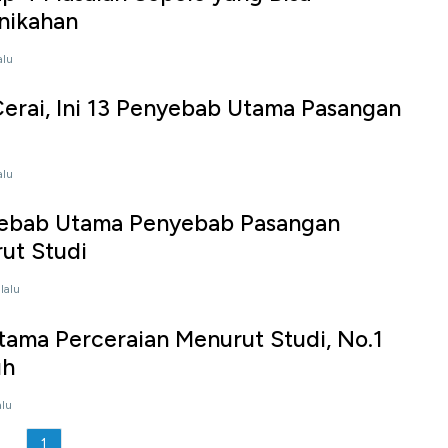
nikahan
alu
erai, Ini 13 Penyebab Utama Pasangan
alu
yebab Utama Penyebab Pasangan
ut Studi
lalu
ama Perceraian Menurut Studi, No.1
uh
alu
1