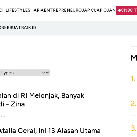
CH
LIFESTYLE
SHARIA
ENTREPRENEUR
CUAP CUAP CUAN
CNBC 
C
BERBUATBAIK.ID
M
1.
ian di RI Melonjak, Banyak
2.
i - Zina
lalu
3.
talia Cerai, Ini 13 Alasan Utama