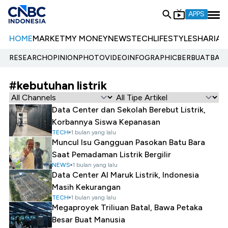
APPS
HOME
MARKET
MY MONEY
NEWS
TECH
LIFESTYLE
SHARIA
E
RESEARCH
OPINION
PHOTO
VIDEO
INFOGRAPHIC
BERBUATBAIK.
#kebutuhan listrik
Data Center dan Sekolah Berebut Listrik,
Korbannya Siswa Kepanasan
TECH
1 bulan yang lalu
Muncul Isu Gangguan Pasokan Batu Bara
Saat Pemadaman Listrik Bergilir
NEWS
1 bulan yang lalu
Data Center AI Maruk Listrik, Indonesia
Masih Kekurangan
TECH
1 bulan yang lalu
Megaproyek Triliuan Batal, Bawa Petaka
Besar Buat Manusia