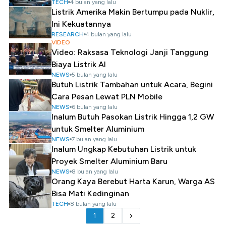
TECH
4 bulan yang lalu
Listrik Amerika Makin Bertumpu pada Nuklir,
Ini Kekuatannya
RESEARCH
4 bulan yang lalu
VIDEO
Video: Raksasa Teknologi Janji Tanggung
Biaya Listrik AI
NEWS
5 bulan yang lalu
Butuh Listrik Tambahan untuk Acara, Begini
Cara Pesan Lewat PLN Mobile
NEWS
6 bulan yang lalu
Inalum Butuh Pasokan Listrik Hingga 1,2 GW
untuk Smelter Aluminium
NEWS
7 bulan yang lalu
Inalum Ungkap Kebutuhan Listrik untuk
Proyek Smelter Aluminium Baru
NEWS
8 bulan yang lalu
Orang Kaya Berebut Harta Karun, Warga AS
Bisa Mati Kedinginan
TECH
8 bulan yang lalu
1
2