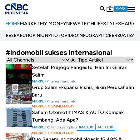
APPS
HOME
MARKET
MY MONEY
NEWS
TECH
LIFESTYLE
SHARIA
E
RESEARCH
OPINION
PHOTO
VIDEO
INFOGRAPHIC
BERBUATBAIK.
#indomobil sukses internasional
Setelah Prajogo Pangestu, Hari Ini Giliran
Salim
MARKET
1 tahun yang lalu
Grup Salim Ekspansi Bisnis, Bikin Perusahaan
Baru
MARKET
1 tahun yang lalu
MARKET COMMENTARY
Saham Otomotif IMAS & AUTO Kompak
Tumbang, Ada Apa?
MARKET
2 tahun yang lalu
IMAS.JK
AUTO.JK
MARKET COMMENTARY
Duo Saham Indomobil Ngacir 16,48% &