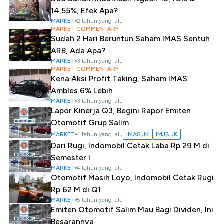
14,55%, Efek Apa?
MARKET
2 tahun yang lalu
MARKET COMMENTARY
Sudah 2 Hari Beruntun Saham IMAS Sentuh
ARB, Ada Apa?
MARKET
3 tahun yang lalu
MARKET COMMENTARY
Kena Aksi Profit Taking, Saham IMAS
Ambles 6% Lebih
MARKET
3 tahun yang lalu
Lapor Kinerja Q3, Begini Rapor Emiten
Otomotif Grup Salim
MARKET
4 tahun yang lalu
IMAS.JK
IMJS.JK
Dari Rugi, Indomobil Cetak Laba Rp 29 M di
Semester I
MARKET
4 tahun yang lalu
Otomotif Masih Loyo, Indomobil Cetak Rugi
Rp 62 M di Q1
MARKET
5 tahun yang lalu
Emiten Otomotif Salim Mau Bagi Dividen, Ini
Besarannya