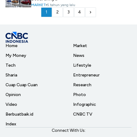
MARKET
5 tahun yang lalu
1
2
3
4
Home
Market
My Money
News
Tech
Lifestyle
Sharia
Entrepreneur
Cuap Cuap Cuan
Research
Opinion
Photo
Video
Infographic
Berbuatbaik.id
CNBC TV
Index
Connect With Us: