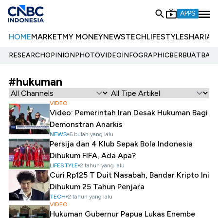
APPS
HOME
MARKET
MY MONEY
NEWS
TECH
LIFESTYLE
SHARIA
E
RESEARCH
OPINION
PHOTO
VIDEO
INFOGRAPHIC
BERBUATBAIK.
#hukuman
VIDEO
Video: Pemerintah Iran Desak Hukuman Bagi
Demonstran Anarkis
NEWS
6 bulan yang lalu
Persija dan 4 Klub Sepak Bola Indonesia
Dihukum FIFA, Ada Apa?
LIFESTYLE
2 tahun yang lalu
Curi Rp125 T Duit Nasabah, Bandar Kripto Ini
Dihukum 25 Tahun Penjara
TECH
2 tahun yang lalu
VIDEO
Hukuman Gubernur Papua Lukas Enembe