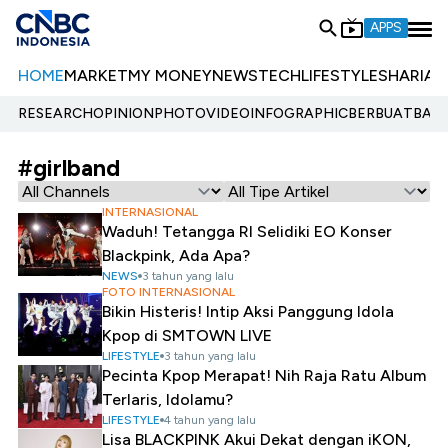
APPS
HOME
MARKET
MY MONEY
NEWS
TECH
LIFESTYLE
SHARIA
E
RESEARCH
OPINION
PHOTO
VIDEO
INFOGRAPHIC
BERBUATBAIK.
#girlband
INTERNASIONAL
Waduh! Tetangga RI Selidiki EO Konser
Blackpink, Ada Apa?
NEWS
3 tahun yang lalu
FOTO INTERNASIONAL
Bikin Histeris! Intip Aksi Panggung Idola
Kpop di SMTOWN LIVE
LIFESTYLE
3 tahun yang lalu
Pecinta Kpop Merapat! Nih Raja Ratu Album
Terlaris, Idolamu?
LIFESTYLE
4 tahun yang lalu
Lisa BLACKPINK Akui Dekat dengan iKON,