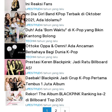
Ini Reaksi Fans
LIFESTYLE
4 tahun yang lalu
Ini Dia Girl Band KPop Terbaik di Oktober
2021, Ada Idolamu?
LIFESTYLE
4 tahun yang lalu
Duh! Ada 'Bom Waktu" di K-Pop yang Bikin
Kantong Bolong
TECH
4 tahun yang lalu
Ottoke Oppa & Oenni! Ada Ancaman
Berbahaya Bagi Dunia K-Pop
TECH
4 tahun yang lalu
Prestasi Keren Blackpink: Jadi Ratu Billboard
AS!
LIFESTYLE
5 tahun yang lalu
Daebak! Blackpink Jadi Grup K-Pop Pertama
Tembus 1 Juta Album
LIFESTYLE
5 tahun yang lalu
Rekor! The Album BLACKPINK Ranking ke-2
di Billboard Top 200
LIFESTYLE
5 tahun yang lalu
1
2