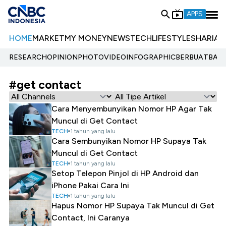
APPS
HOME
MARKET
MY MONEY
NEWS
TECH
LIFESTYLE
SHARIA
E
RESEARCH
OPINION
PHOTO
VIDEO
INFOGRAPHIC
BERBUATBAIK.
#get contact
Cara Menyembunyikan Nomor HP Agar Tak
Muncul di Get Contact
TECH
1 tahun yang lalu
Cara Sembunyikan Nomor HP Supaya Tak
Muncul di Get Contact
TECH
1 tahun yang lalu
Setop Telepon Pinjol di HP Android dan
iPhone Pakai Cara Ini
TECH
1 tahun yang lalu
Hapus Nomor HP Supaya Tak Muncul di Get
Contact, Ini Caranya