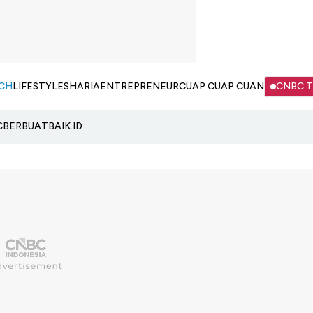
CH
LIFESTYLE
SHARIA
ENTREPRENEUR
CUAP CUAP CUAN
CNBC 
C
BERBUATBAIK.ID