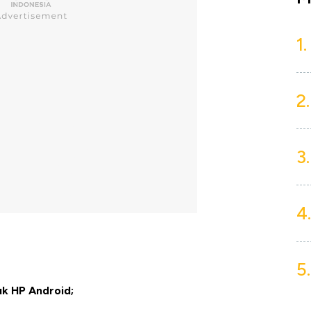
1.
2.
3.
4.
5.
uk HP Android;