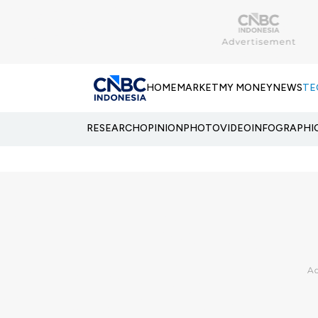
HOME
MARKET
MY MONEY
NEWS
TE
RESEARCH
OPINION
PHOTO
VIDEO
INFOGRAPHI