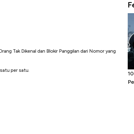
F
 Orang Tak Dikenal dan Blokir Panggilan dari Nomor yang
satu per satu.
Harga
Adu Panas Kinerja Emiten Minyak RI,
10
erbahaya
Mana yang Cuannya Paling Menyala?
Pe