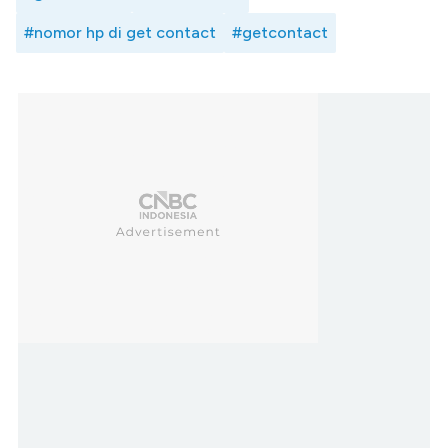
#nomor hp di get contact
#getcontact