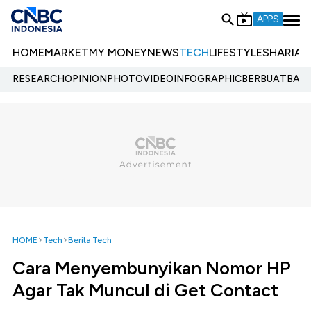
APPS
HOME
MARKET
MY MONEY
NEWS
TECH
LIFESTYLE
SHARIA
E
RESEARCH
OPINION
PHOTO
VIDEO
INFOGRAPHIC
BERBUATBAIK.
HOME
Tech
Berita Tech
Cara Menyembunyikan Nomor HP
Agar Tak Muncul di Get Contact