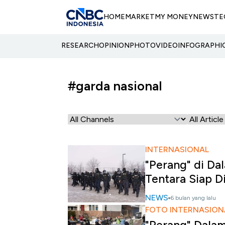
HOME
MARKET
MY MONEY
NEWS
TE
RESEARCH
OPINION
PHOTO
VIDEO
INFOGRAPHI
#garda nasional
INTERNASIONAL
"Perang" di D
Tentara Siap D
NEWS
6 bulan yang lalu
FOTO INTERNASION