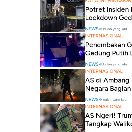
FOTO INTERNASION
Potret Insiden
Lockdown Ged
NEWS
8 bulan yang lalu
INTERNASIONAL
Penembakan Ga
Gedung Putih
NEWS
8 bulan yang lalu
INTERNASIONAL
AS di Ambang P
Negara Bagian 
NEWS
9 bulan yang lalu
INTERNASIONAL
AS Ngeri! Trum
Tangkap Walik