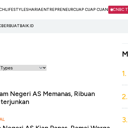
CH
LIFESTYLE
SHARIA
ENTREPRENEUR
CUAP CUAP CUAN
CNBC 
C
BERBUATBAIK.ID
M
1.
alam Negeri AS Memanas, Ribuan
2.
iterjunkan
3.
AL