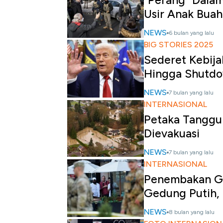
"Perang" Dalam
Usir Anak Bua
NEWS
6 bulan yang lalu
BIG STORIES 2025
Sederet Kebija
Hingga Shutd
NEWS
7 bulan yang lalu
INTERNASIONAL
Petaka Tanggu
Dievakuasi
NEWS
7 bulan yang lalu
INTERNASIONAL
Penembakan Ga
Gedung Putih, 
NEWS
8 bulan yang lalu