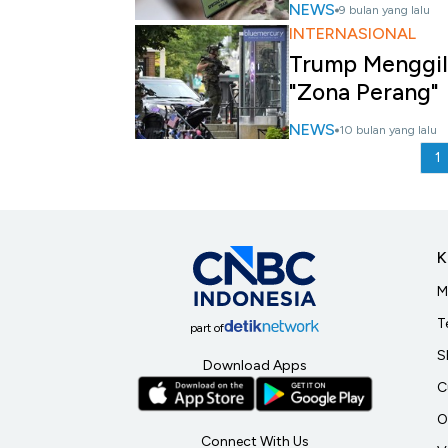
NEWS
9 bulan yang lalu
INTERNASIONAL
Trump Menggila
"Zona Perang"
NEWS
10 bulan yang lalu
1
K
M
T
part of
S
Download Apps
C
O
Connect With Us