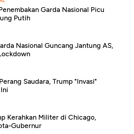
AL
 Penembakan Garda Nasional Picu
ung Putih
rda Nasional Guncang Jantung AS,
 Lockdown
erang Saudara, Trump "Invasi"
Ini
p Kerahkan Militer di Chicago,
ota-Gubernur