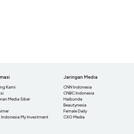
rmasi
Jaringan Media
ang Kami
CNN Indonesia
si
CNBC Indonesia
an Media Siber
Haibunda
Beautynesia
aimer
Female Daily
Indonesia My Investment
CXO Media