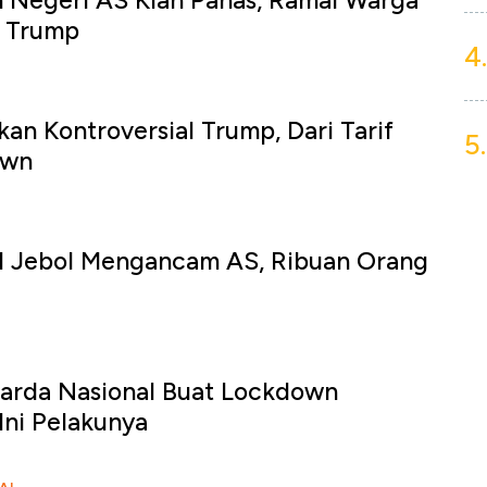
 Negeri AS Kian Panas, Ramai Warga
h Trump
4.
kan Kontroversial Trump, Dari Tarif
5.
own
l Jebol Mengancam AS, Ribuan Orang
rda Nasional Buat Lockdown
Ini Pelakunya