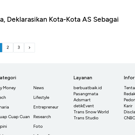
, Deklarasikan Kota-Kota AS Sebagai
2
3
ategori
Layanan
Info
y Money
News
berbuatbaik.id
Tent
Pasangmata
Redak
ech
Lifestyle
Adsmart
Pedom
detikEvent
Karir
haria
Entrepreneur
Trans Snow World
Discl
uap Cuap Cuan
Research
Trans Studio
CNBC 
pini
Foto