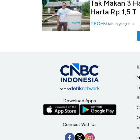
Tak Makan 3 Ha
Harta Rp 1,5 T
TECH
3 tahun yang lalu
K
M
T
part of
S
Download Apps
C
O
Connect With Us
V
I