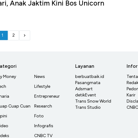
ri, Anak Jaktim Kini Bos Unicorn
1
2
ategori
Layanan
Info
y Money
News
berbuatbaik.id
Tent
Pasangmata
Redak
ech
Lifestyle
Adsmart
Pedom
detikEvent
Karir
haria
Entrepreneur
Trans Snow World
Discl
uap Cuap Cuan
Research
Trans Studio
CNBC 
pini
Foto
ideo
Infografis
ndeks
CNBC TV