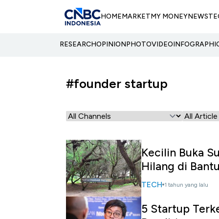
HOME
MARKET
MY MONEY
NEWS
TE
RESEARCH
OPINION
PHOTO
VIDEO
INFOGRAPHI
#founder startup
Kecilin Buka S
Hilang di Bantu
TECH
1 tahun yang lalu
5 Startup Terk