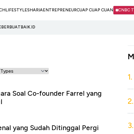
CH
LIFESTYLE
SHARIA
ENTREPRENEUR
CUAP CUAP CUAN
CNBC 
C
BERBUATBAIK.ID
M
1.
uara Soal Co-founder Farrel yang
2.
l
3.
enal yang Sudah Ditinggal Pergi