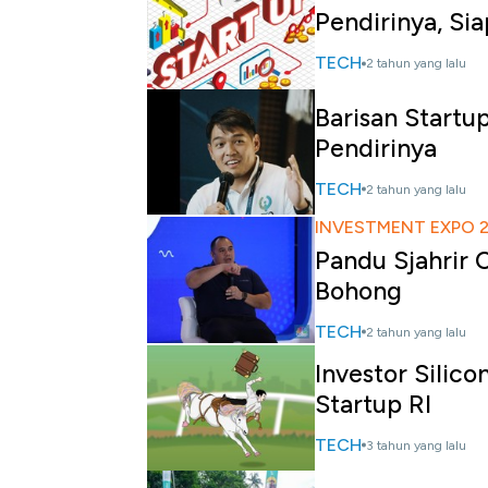
Pendirinya, Sia
TECH
2 tahun yang lalu
Barisan Startu
Pendirinya
TECH
2 tahun yang lalu
INVESTMENT EXPO 
Pandu Sjahrir 
Bohong
TECH
2 tahun yang lalu
Investor Silic
Startup RI
TECH
3 tahun yang lalu