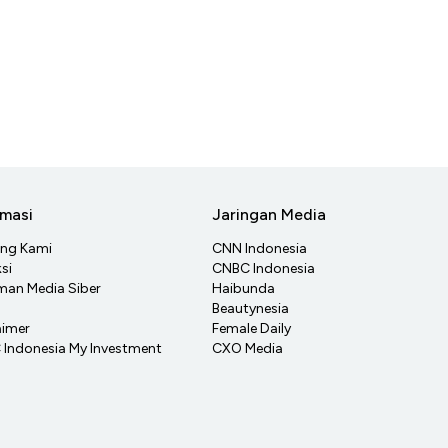
rmasi
Jaringan Media
ang Kami
CNN Indonesia
si
CNBC Indonesia
an Media Siber
Haibunda
Beautynesia
aimer
Female Daily
Indonesia My Investment
CXO Media