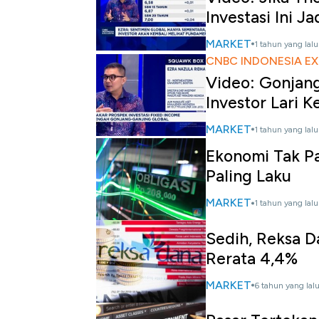
Investasi Ini J
MARKET
1 tahun yang lalu
CNBC INDONESIA EX
Video: Gonjan
Investor Lari 
MARKET
1 tahun yang lalu
Ekonomi Tak Pas
Paling Laku
MARKET
1 tahun yang lalu
Sedih, Reksa D
Rerata 4,4%
MARKET
6 tahun yang lal