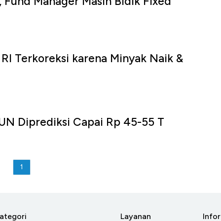
, Fund Manager Masih Bidik Fixed
u
 RI Terkoreksi karena Minyak Naik &
UN Diprediksi Capai Rp 45-55 T
1
ategori
Layanan
Info