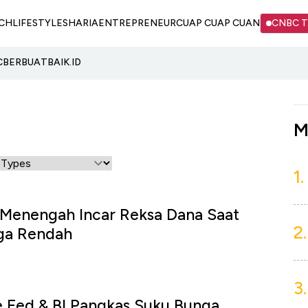
CH
LIFESTYLE
SHARIA
ENTREPRENEUR
CUAP CUAP CUAN
CNBC 
C
BERBUATBAIK.ID
M
1.
 Menengah Incar Reksa Dana Saat
2.
ga Rendah
u
3.
e Fed & BI Pangkas Suku Bunga,