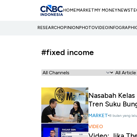
HOME
MARKET
MY MONEY
NEWS
TE
RESEARCH
OPINION
PHOTO
VIDEO
INFOGRAPHI
#fixed income
Nasabah Kelas
Tren Suku Bun
MARKET
8 bulan yang lal
VIDEO
Video: Jika Th